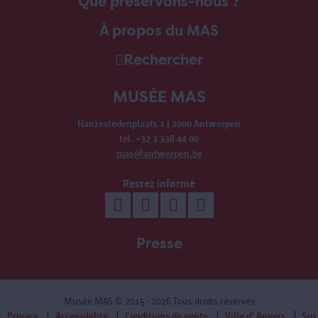
Que préservons-nous ?
À propos du MAS
Rechercher
MUSÉE MAS
Hanzestedenplaats 1 | 2000 Antwerpen
tel. +32 3 338 44 00
mas@antwerpen.be
Restez informé
Presse
Musée MAS
© 2015 - 2026 Tous droits réservés
Privacy
Accessibilité
Conditions de vente
Ville d' Anvers
Sur