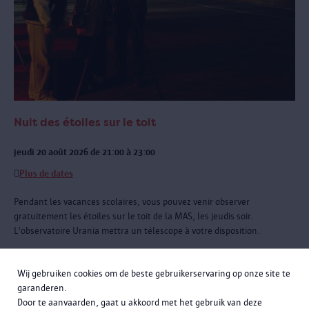
Nuit des étoiles sur le toit
jeudi 20 août 2026 de 21:00 à 23:00
Plus de dates
Pendant les vacances scolaires, vous pouvez venir observer
gratuitement les étoiles sur le toit de la MAS, les jeudis soir.
L'observatoire Urania mettra un télescope à votre disposition.
Wij gebruiken cookies om de beste gebruikerservaring op onze site te
garanderen.
Door te aanvaarden, gaat u akkoord met het gebruik van deze