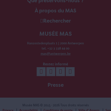
Que préservons-nous ?
À propos du MAS
Rechercher
MUSÉE MAS
Hanzestedenplaats 1 | 2000 Antwerpen
tel. +32 3 338 44 00
mas@antwerpen.be
Restez informé
Presse
Musée MAS
© 2015 - 2026 Tous droits réservés
Privacy
Accessibilité
Conditions de vente
Ville d' Anvers
Sur