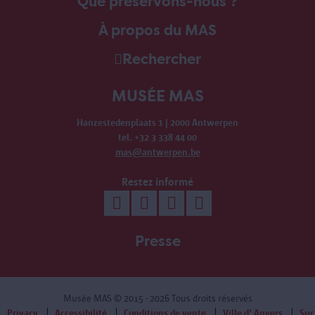
Que préservons-nous ?
À propos du MAS
Rechercher
MUSÉE MAS
Hanzestedenplaats 1 | 2000 Antwerpen
tel. +32 3 338 44 00
mas@antwerpen.be
Restez informé
Presse
Musée MAS
© 2015 - 2026 Tous droits réservés
Privacy
Accessibilité
Conditions de vente
Ville d' Anvers
Sur