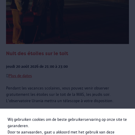
Nuit des étoiles sur le toit
jeudi 20 août 2026 de 21:00 à 23:00
Plus de dates
Pendant les vacances scolaires, vous pouvez venir observer
gratuitement les étoiles sur le toit de la MAS, les jeudis soir.
L'observatoire Urania mettra un télescope à votre disposition.
Wij gebruiken cookies om de beste gebruikerservaring op onze site te
garanderen.
Door te aanvaarden, gaat u akkoord met het gebruik van deze