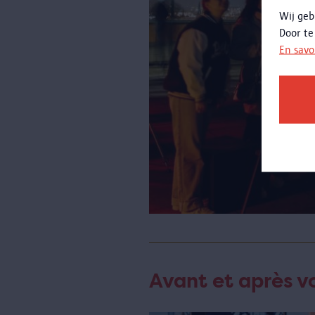
Wij geb
Door te
En savo
Avant et après vo