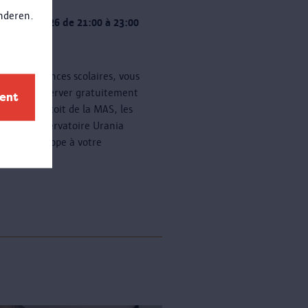
anderen.
 20 août 2026 de 21:00 à 23:00
 de dates
nt les vacances scolaires, vous
z venir observer gratuitement
ment
oiles sur le toit de la MAS, les
 soir. L'observatoire Urania
a un télescope à votre
ition.