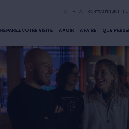
A-
A
A+
CONTRASTE ÉLEVÉ
NL
RÉPAREZ VOTRE VISITE
À VOIR
À FAIRE
QUE PRÉSE