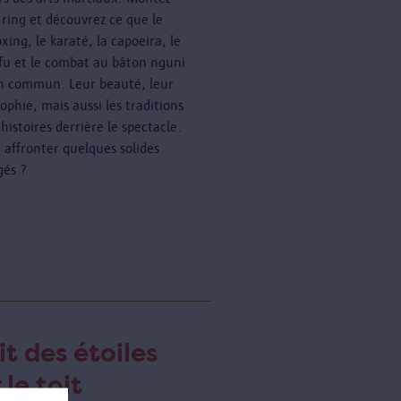
e ring et découvrez ce que le
xing, le karaté, la capoeira, le
fu et le combat au bâton nguni
n commun. Leur beauté, leur
ophie, mais aussi les traditions
 histoires derrière le spectacle.
à affronter quelques solides
gés ?
it des étoiles
 le toit