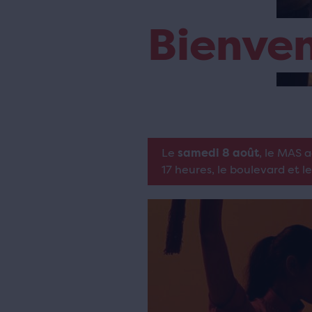
Bienve
Le
samedi 8 août
, le MAS 
17 heures, le boulevard et l