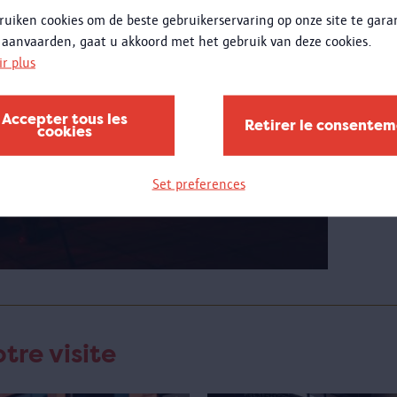
ruiken cookies om de beste gebruikerservaring op onze site te gar
jeudi
 aanvaarden, gaat u akkoord met het gebruik van deze cookies.
Plus
ir plus
Penda
Accepter tous les
pouve
Retirer le consente
cookies
les ét
jeudis
mettr
Set preferences
dispos
tre visite