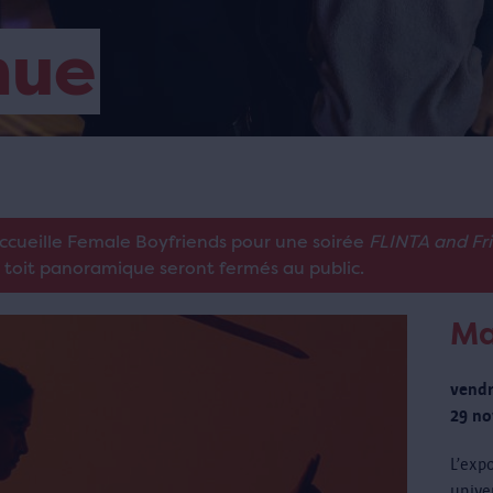
nue
accueille Female Boyfriends pour une soirée
FLINTA and Fr
e toit panoramique seront fermés au public.
Ma
vendr
29 no
L’exp
unive