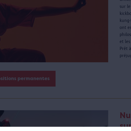
sur l
kickbo
kung-
ont e
philos
et les
Prêt 
préju
ositions permanentes
Nu
sur