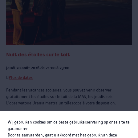
Nuit des étoiles sur le toit
jeudi 20 août 2026 de 21:00 à 23:00
Plus de dates
Pendant les vacances scolaires, vous pouvez venir observer
gratuitement les étoiles sur le toit de la MAS, les jeudis soir.
L'observatoire Urania mettra un télescope à votre disposition.
Wij gebruiken cookies om de beste gebruikerservaring op onze site te
garanderen.
Door te aanvaarden, gaat u akkoord met het gebruik van deze