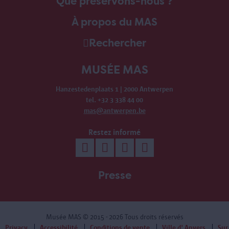
Que préservons-nous ?
À propos du MAS
Rechercher
MUSÉE MAS
Hanzestedenplaats 1 | 2000 Antwerpen
tel. +32 3 338 44 00
mas@antwerpen.be
Restez informé
Presse
Musée MAS
© 2015 - 2026 Tous droits réservés
Privacy
Accessibilité
Conditions de vente
Ville d' Anvers
Sur