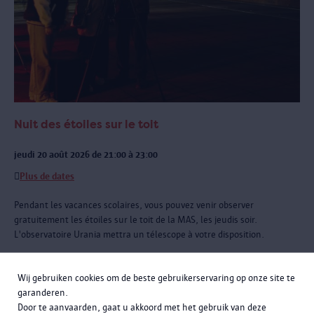
Nuit des étoiles sur le toit
jeudi 20 août 2026 de 21:00 à 23:00
Plus de dates
Pendant les vacances scolaires, vous pouvez venir observer
gratuitement les étoiles sur le toit de la MAS, les jeudis soir.
L'observatoire Urania mettra un télescope à votre disposition.
Wij gebruiken cookies om de beste gebruikerservaring op onze site te
garanderen.
Door te aanvaarden, gaat u akkoord met het gebruik van deze