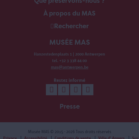
Que préservons-nous ?
À propos du MAS
Rechercher
MUSÉE MAS
Hanzestedenplaats 1 | 2000 Antwerpen
tel. +32 3 338 44 00
mas@antwerpen.be
Restez informé
Presse
Musée MAS
© 2015 - 2026 Tous droits réservés
Privacy
Accessibilité
Conditions de vente
Ville d' Anvers
Sur