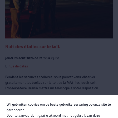
Nuit des étoiles sur le toit
jeudi 20 août 2026 de 21:00 à 23:00
Plus de dates
Pendant les vacances scolaires, vous pouvez venir observer
gratuitement les étoiles sur le toit de la MAS, les jeudis soir.
L'observatoire Urania mettra un télescope à votre disposition.
Wij gebruiken cookies om de beste gebruikerservaring op onze site te
garanderen.
Door te aanvaarden, gaat u akkoord met het gebruik van deze