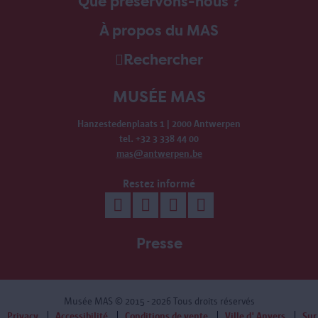
Que préservons-nous ?
À propos du MAS
Rechercher
MUSÉE MAS
Hanzestedenplaats 1 | 2000 Antwerpen
tel. +32 3 338 44 00
mas@antwerpen.be
Restez informé
Presse
Musée MAS
© 2015 - 2026 Tous droits réservés
Privacy
Accessibilité
Conditions de vente
Ville d' Anvers
Sur