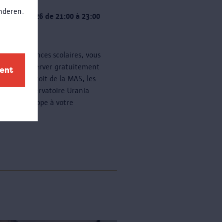
anderen.
 20 août 2026 de 21:00 à 23:00
 de dates
nt les vacances scolaires, vous
z venir observer gratuitement
ment
oiles sur le toit de la MAS, les
 soir. L'observatoire Urania
a un télescope à votre
ition.