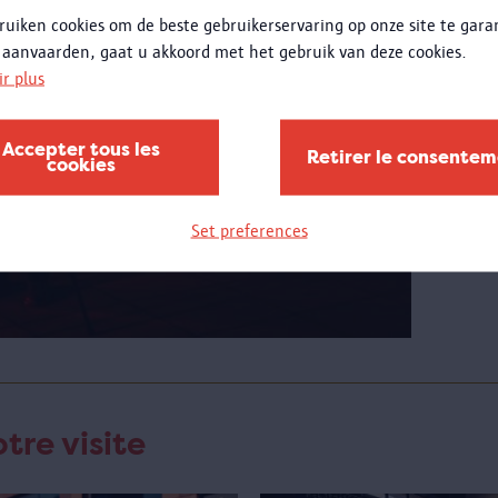
ruiken cookies om de beste gebruikerservaring op onze site te gar
jeudi
 aanvaarden, gaat u akkoord met het gebruik van deze cookies.
Plus
ir plus
Penda
Accepter tous les
pouve
Retirer le consente
cookies
les ét
jeudis
mettr
Set preferences
dispos
tre visite