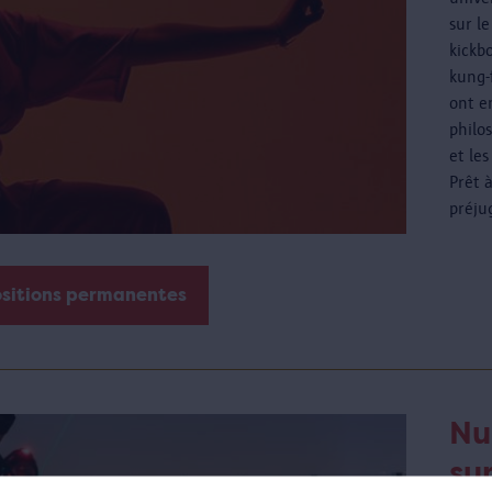
sur l
kickbo
kung-
ont e
philos
et les
Prêt 
préju
ositions permanentes
Nu
sur