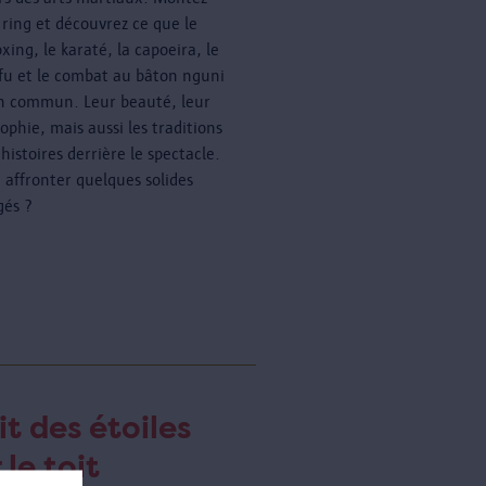
e ring et découvrez ce que le
xing, le karaté, la capoeira, le
fu et le combat au bâton nguni
n commun. Leur beauté, leur
ophie, mais aussi les traditions
 histoires derrière le spectacle.
à affronter quelques solides
gés ?
it des étoiles
 le toit