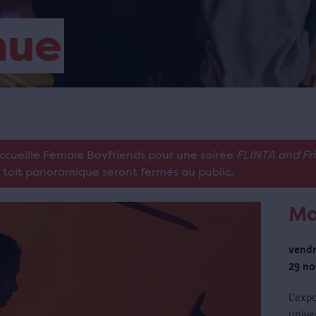
nue
accueille Female Boyfriends pour une soirée
FLINTA and Fr
e toit panoramique seront fermés au public.
Ma
vendr
29 no
L’exp
unive