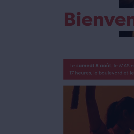
Bienve
Le
samedi 8 août
, le MAS 
17 heures, le boulevard et l