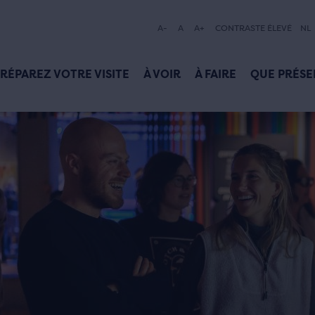
A-
A
A+
CONTRASTE ÉLEVÉ
NL
RÉPAREZ VOTRE VISITE
À VOIR
À FAIRE
QUE PRÉSE