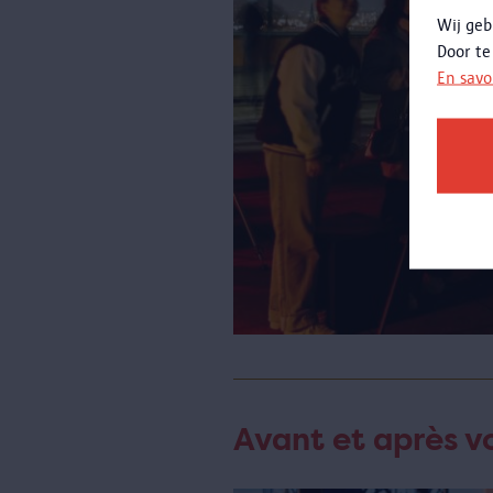
Wij geb
Door te
En savo
Avant et après vo