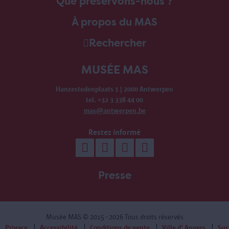
Que préservons-nous ?
À propos du MAS
Rechercher
MUSÉE MAS
Hanzestedenplaats 1 | 2000 Antwerpen
tel. +32 3 338 44 00
mas@antwerpen.be
Restez informé
Presse
Musée MAS
© 2015 - 2026 Tous droits réservés
Privacy
Accessibilité
Conditions de vente
Ville d' Anvers
Sur