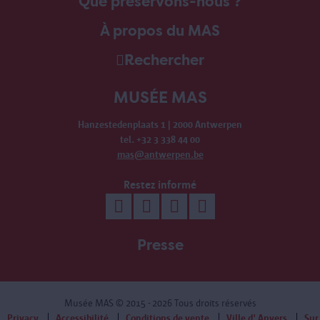
Que préservons-nous ?
À propos du MAS
Rechercher
MUSÉE MAS
Hanzestedenplaats 1 | 2000 Antwerpen
tel. +32 3 338 44 00
mas@antwerpen.be
Restez informé
Presse
Musée MAS
© 2015 - 2026 Tous droits réservés
Privacy
Accessibilité
Conditions de vente
Ville d' Anvers
Sur