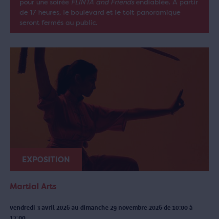
pour une soirée
FLINTA and Friends
endiablée. À partir
de 17 heures, le boulevard et le toit panoramique
seront fermés au public.
EXPOSITION
Martial Arts
vendredi 3 avril 2026 au dimanche 29 novembre 2026 de 10:00 à
17:00