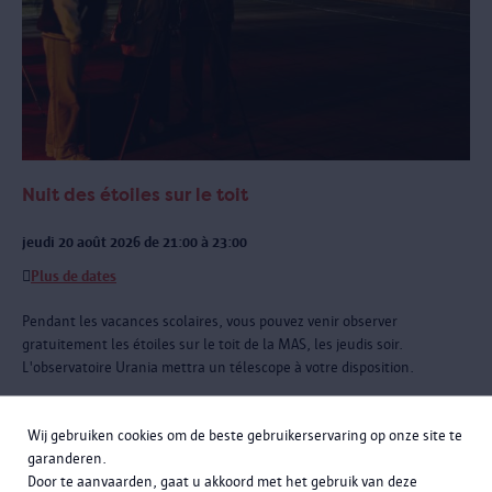
Nuit des étoiles sur le toit
jeudi 20 août 2026 de 21:00 à 23:00
Plus de dates
Pendant les vacances scolaires, vous pouvez venir observer
gratuitement les étoiles sur le toit de la MAS, les jeudis soir.
L'observatoire Urania mettra un télescope à votre disposition.
Wij gebruiken cookies om de beste gebruikerservaring op onze site te
garanderen.
Door te aanvaarden, gaat u akkoord met het gebruik van deze