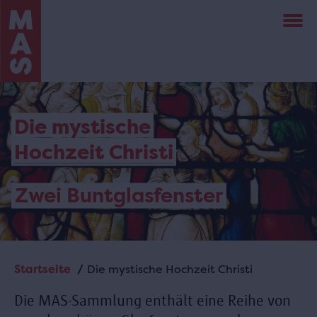
Direkt
zum
Inhalt
Die mystische
Hochzeit Christi
Zwei Buntglasfenster
Startseite
Die mystische Hochzeit Christi
Pfadnavigation
Die MAS-Sammlung enthält eine Reihe von