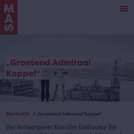
Direkt
zum
Inhalt
„Groetend Admiraal
Koppel“
Startseite
„Groetend Admiraal Koppel“
Pfadnavigation
Der Antwerpener Künstler Guillaume Bijl