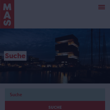
Direkt
zum
Inhalt
Suche
SUCHE