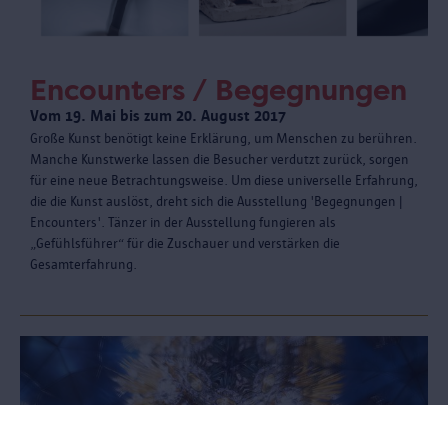
Encounters / Begegnungen
Vom 19. Mai bis zum 20. August 2017
Große Kunst benötigt keine Erklärung, um Menschen zu berühren.
Manche Kunstwerke lassen die Besucher verdutzt zurück, sorgen
für eine neue Betrachtungsweise. Um diese universelle Erfahrung,
die die Kunst auslöst, dreht sich die Ausstellung 'Begegnungen |
Encounters'. Tänzer in der Ausstellung fungieren als
„Gefühlsführer“ für die Zuschauer und verstärken die
Gesamterfahrung.