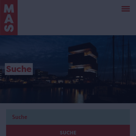
Direkt
zum
Inhalt
Suche
SUCHE