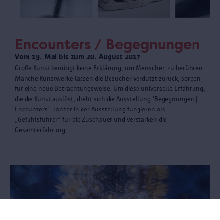
Encounters / Begegnungen
Vom 19. Mai bis zum 20. August 2017
Große Kunst benötigt keine Erklärung, um Menschen zu berühren.
Manche Kunstwerke lassen die Besucher verdutzt zurück, sorgen
für eine neue Betrachtungsweise. Um diese universelle Erfahrung,
die die Kunst auslöst, dreht sich die Ausstellung 'Begegnungen |
Encounters'. Tänzer in der Ausstellung fungieren als
„Gefühlsführer“ für die Zuschauer und verstärken die
Gesamterfahrung.