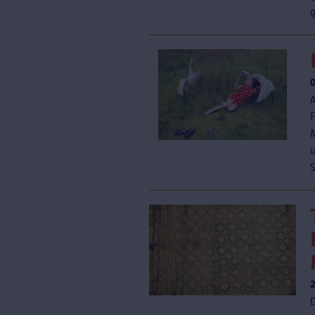
g
M
u
S
D