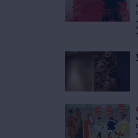
d
T
D