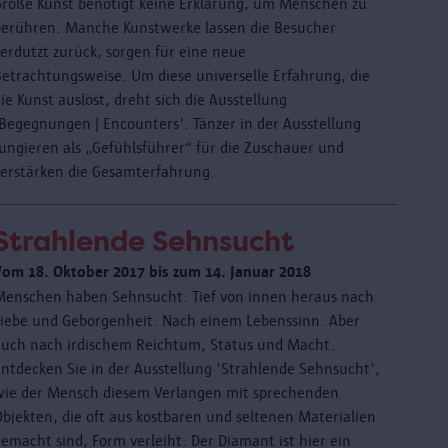
Große Kunst benötigt keine Erklärung, um Menschen zu
berühren. Manche Kunstwerke lassen die Besucher
verdutzt zurück, sorgen für eine neue
Betrachtungsweise. Um diese universelle Erfahrung, die
ie Kunst auslöst, dreht sich die Ausstellung
'Begegnungen | Encounters'. Tänzer in der Ausstellung
fungieren als „Gefühlsführer“ für die Zuschauer und
verstärken die Gesamterfahrung.
Strahlende Sehnsucht
Vom 18. Oktober 2017 bis zum 14. Januar 2018
Menschen haben Sehnsucht. Tief von innen heraus nach
Liebe und Geborgenheit. Nach einem Lebenssinn. Aber
auch nach irdischem Reichtum, Status und Macht.
Entdecken Sie in der Ausstellung 'Strahlende Sehnsucht',
wie der Mensch diesem Verlangen mit sprechenden
Objekten, die oft aus kostbaren und seltenen Materialien
emacht sind, Form verleiht. Der Diamant ist hier ein