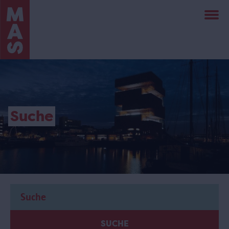
Direkt
zum
Inhalt
Suche
SUCHE