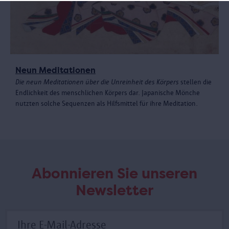
Neun Meditationen
Die neun Meditationen über die Unreinheit des Körpers
stellen die
Endlichkeit des menschlichen Körpers dar. Japanische Mönche
nutzten solche Sequenzen als Hilfsmittel für ihre Meditation.
Abonnieren Sie unseren
Newsletter