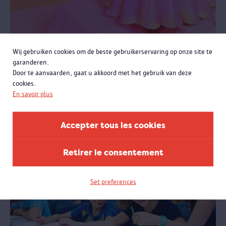
Atelier Ville délicieuse
Wij gebruiken cookies om de beste gebruikerservaring op onze site te
garanderen.
Enseignement primaire
Door te aanvaarden, gaat u akkoord met het gebruik van deze
Les enfants exploreront l'expo « Anvers à la carte ». Ensuite, ils
cookies.
font preuve de créativité dans l'atelier et construisent une
En savoir plus
délicieuse ville de nourriture.
Accepter tous les cookies
Retirer le consentement
Set preferences