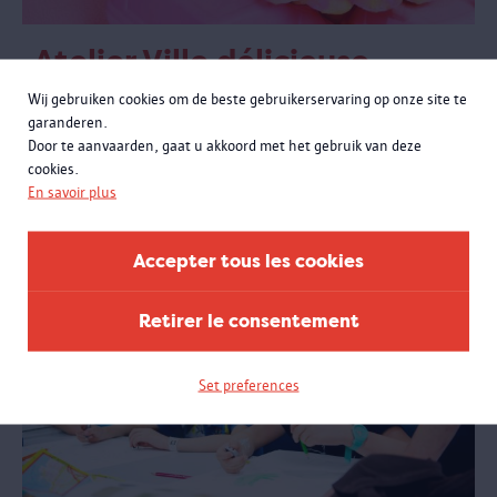
Atelier Ville délicieuse
Enseignement primaire
Wij gebruiken cookies om de beste gebruikerservaring op onze site te
Les enfants exploreront l'expo « Anvers à la carte ». Ensuite, ils
garanderen.
font preuve de créativité dans l'atelier et construisent une
Door te aanvaarden, gaat u akkoord met het gebruik van deze
délicieuse ville de nourriture.
cookies.
En savoir plus
Accepter tous les cookies
Retirer le consentement
Set preferences