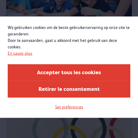
Wij gebruiken cookies om de beste gebruikerservaring op onze site te
garanderen.
Door te aanvaarden, gaat u akkoord met het gebruik van deze
Atelier « Le petit globe-trotteur »
cookies.
Enseignement maternel et primaire
En savoir plus
Nous prenons l'avion ensemble pour un voyage autour du monde.
Comme de petits globe-trotteurs, les enfants rencontrons toutes
Accepter tous les cookies
sortes de figures. Certaines sont mieux cachées que d'autres.
Retirer le consentement
Set preferences