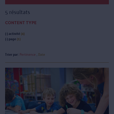
5 résultats
CONTENT TYPE
(-)
activité
(4)
(-)
page
(1)
Trier par:
Pertinence
Date