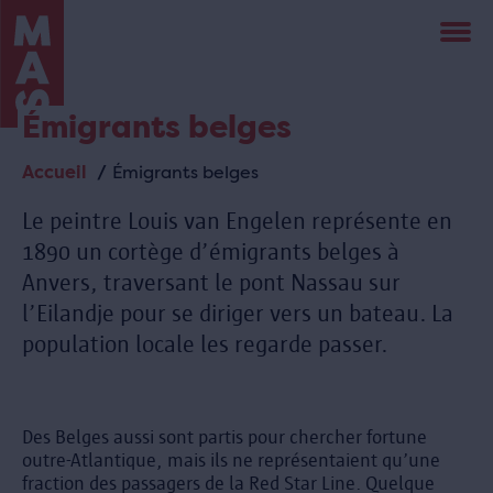
Aller
au
contenu
principal
Émigrants belges
Accueil
Émigrants belges
Fil
d'Ariane
Le peintre Louis van Engelen représente en
1890 un cortège d’émigrants belges à
Anvers, traversant le pont Nassau sur
l’Eilandje pour se diriger vers un bateau. La
population locale les regarde passer.
Des Belges aussi sont partis pour chercher fortune
outre-Atlantique, mais ils ne représentaient qu’une
fraction des passagers de la Red Star Line. Quelque