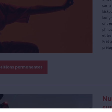
sur l
kickbo
kung-
ont e
philos
et les
Prêt 
préju
ositions permanentes
Nu
sur