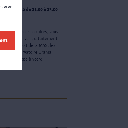
anderen.
 20 août 2026 de 21:00 à 23:00
 de dates
nt les vacances scolaires, vous
z venir observer gratuitement
ment
oiles sur le toit de la MAS, les
 soir. L'observatoire Urania
a un télescope à votre
ition.