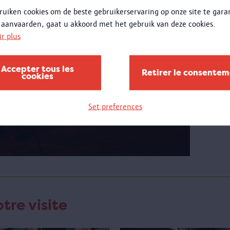
ruiken cookies om de beste gebruikerservaring op onze site te gar
jeudi
 aanvaarden, gaat u akkoord met het gebruik van deze cookies.
Plus
ir plus
Penda
Accepter tous les
pouve
Retirer le consente
cookies
les ét
jeudis
mettr
Set preferences
dispos
tre visite