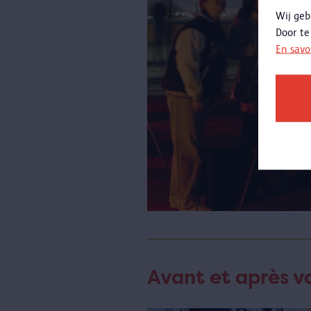
Wij geb
Door te
En savo
Avant et après vo