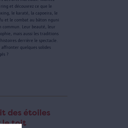
e ring et découvrez ce que le
xing, le karaté, la capoeira, le
fu et le combat au bâton nguni
n commun. Leur beauté, leur
ophie, mais aussi les traditions
 histoires derrière le spectacle.
à affronter quelques solides
gés ?
it des étoiles
 le toit