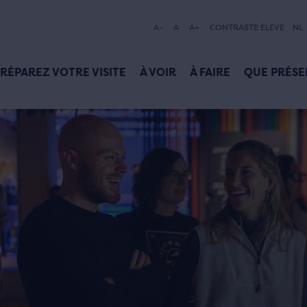
A-
A
A+
CONTRASTE ÉLEVÉ
NL
RÉPAREZ VOTRE VISITE
À VOIR
À FAIRE
QUE PRÉSE