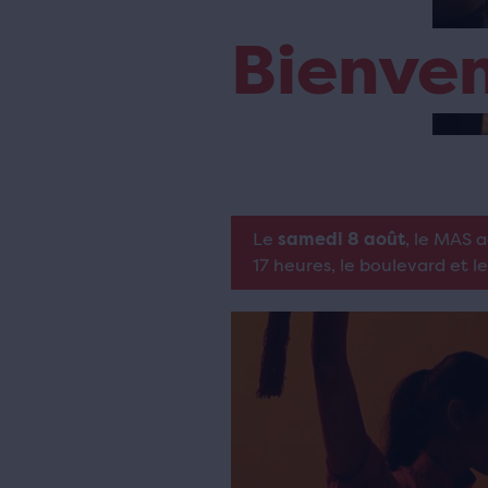
Bienve
Le
samedi 8 août
, le MAS 
17 heures, le boulevard et l