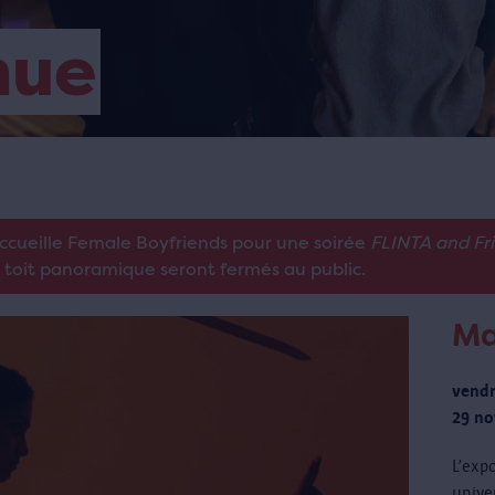
nue
accueille Female Boyfriends pour une soirée
FLINTA and Fr
e toit panoramique seront fermés au public.
Ma
vendr
29 no
L’exp
unive