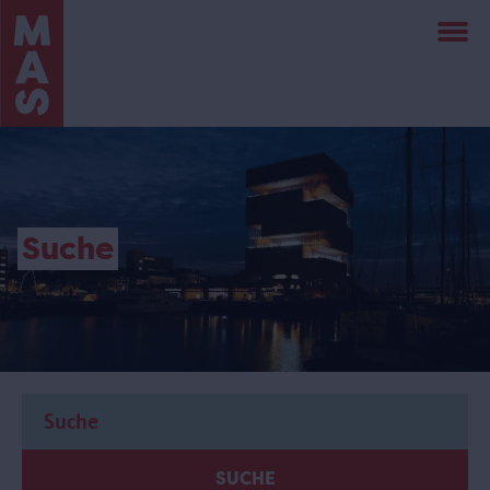
Direkt
zum
Inhalt
Suche
SUCHE