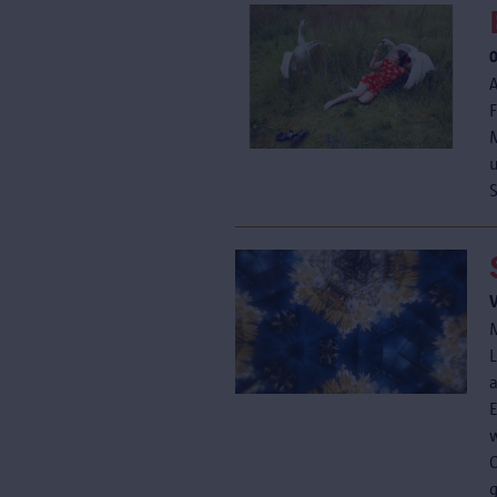
M
u
S
g