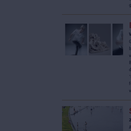
g
d
A