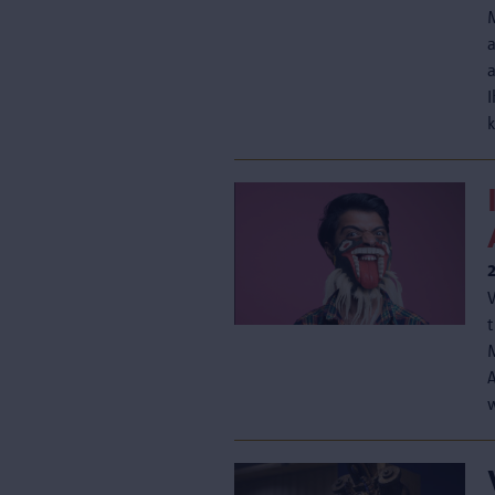
a
I
V