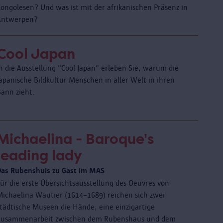
Kongolesen? Und was ist mit der afrikanischen Präsenz in
Antwerpen?
Cool Japan
n die Ausstellung "Cool Japan" erleben Sie, warum die
apanische Bildkultur Menschen in aller Welt in ihren
Bann zieht.
Michaelina - Baroque's
leading lady
Das Rubenshuis zu Gast im MAS
Für die erste Übersichtsausstellung des Oeuvres von
Michaelina Wautier (1614–1689) reichen sich zwei
städtische Museen die Hände, eine einzigartige
Zusammenarbeit zwischen dem Rubenshaus und dem