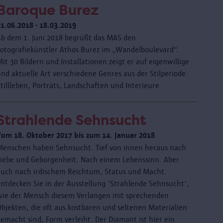
Baroque Burez
01.06.2018 - 18.03.2019
Ab dem 1. Juni 2018 begrüßt das MAS den
Fotografiekünstler Athos Burez im „Wandelboulevard“.
it 30 Bildern und Installationen zeigt er auf eigenwillige
nd aktuelle Art verschiedene Genres aus der Stilperiode:
tillleben, Porträts, Landschaften und Interieure.
Strahlende Sehnsucht
Vom 18. Oktober 2017 bis zum 14. Januar 2018
Menschen haben Sehnsucht. Tief von innen heraus nach
Liebe und Geborgenheit. Nach einem Lebenssinn. Aber
auch nach irdischem Reichtum, Status und Macht.
Entdecken Sie in der Ausstellung 'Strahlende Sehnsucht',
wie der Mensch diesem Verlangen mit sprechenden
Objekten, die oft aus kostbaren und seltenen Materialien
emacht sind, Form verleiht. Der Diamant ist hier ein