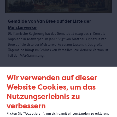
Gemälde von Van Bree auf der Liste der
Meisterwerke
Die flämische Regierung hat das Gemälde „Einzug des 1. Konsuls
Napoleon in Antwerpen im Jahr 1803“ von Mattheus Ignatius van
Bree auf die Liste der Meisterwerke setzen lassen. ). Das große
Ölgemälde hängt im Schloss von Versailles, die kleinere Version ist
Teil der MAS-Sammlung.
Wir verwenden auf dieser
Website Cookies, um das
Nutzungserlebnis zu
verbessern
Klicken Sie "Akzeptieren", um sich damit einverstanden zu erklären.