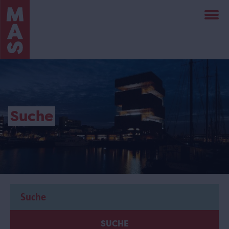
Direkt
zum
Inhalt
Suche
SUCHE