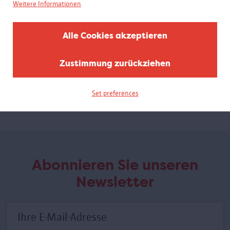
Weitere Informationen
Alle Cookies akzeptieren
Neun Meditationen
Zustimmung zurückziehen
Die neun Meditationen über die Unreinheit des Körpers
stellen die
Endlichkeit des menschlichen Körpers dar. Japanische Mönche
Set preferences
nutzten solche Sequenzen als Hilfsmittel für ihre Meditation.
Abonnieren Sie unseren
Newsletter