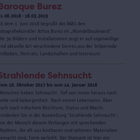
Baroque Burez
01.06.2018 - 18.03.2019
Ab dem 1. Juni 2018 begrüßt das MAS den
Fotografiekünstler Athos Burez im „Wandelboulevard“.
it 30 Bildern und Installationen zeigt er auf eigenwillige
nd aktuelle Art verschiedene Genres aus der Stilperiode:
tillleben, Porträts, Landschaften und Interieure.
Strahlende Sehnsucht
Vom 18. Oktober 2017 bis zum 14. Januar 2018
Menschen haben Sehnsucht. Tief von innen heraus nach
Liebe und Geborgenheit. Nach einem Lebenssinn. Aber
auch nach irdischem Reichtum, Status und Macht.
Entdecken Sie in der Ausstellung 'Strahlende Sehnsucht',
wie der Mensch diesem Verlangen mit sprechenden
Objekten, die oft aus kostbaren und seltenen Materialien
emacht sind, Form verleiht. Der Diamant ist hier ein