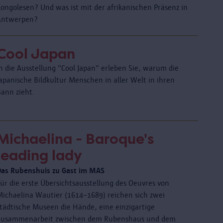
Kongolesen? Und was ist mit der afrikanischen Präsenz in
Antwerpen?
Cool Japan
n die Ausstellung "Cool Japan" erleben Sie, warum die
apanische Bildkultur Menschen in aller Welt in ihren
Bann zieht.
Michaelina - Baroque's
leading lady
Das Rubenshuis zu Gast im MAS
Für die erste Übersichtsausstellung des Oeuvres von
Michaelina Wautier (1614–1689) reichen sich zwei
städtische Museen die Hände, eine einzigartige
Zusammenarbeit zwischen dem Rubenshaus und dem