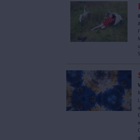
M
u
S
g