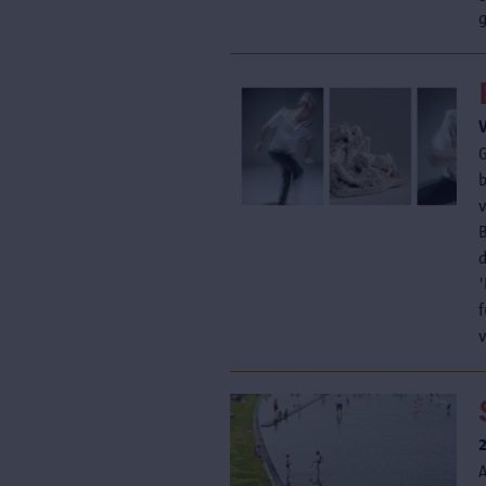
g
d
A