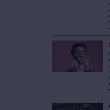
a
I
V