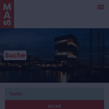
Direkt
zum
Inhalt
Suche
SUCHE