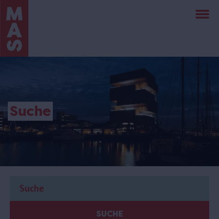
Direkt
zum
Inhalt
Suche
SUCHE