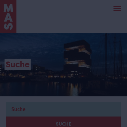
Direkt
zum
Inhalt
Suche
SUCHE