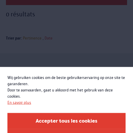
0 résultats
Trier par:
Pertinence
Date
Inscrivez-vous à la newsletter
Wij gebruiken cookies om de beste gebruikerservaring op onze site te
garanderen.
Door te aanvaarden, gaat u akkoord met het gebruik van deze
cookies.
En savoir plus
Accepter tous les cookies