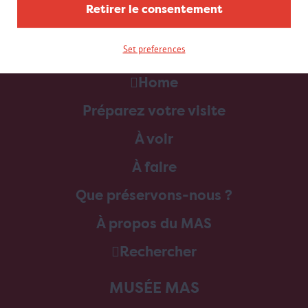
Retirer le consentement
Set preferences
Home
Préparez votre visite
À voir
À faire
Que préservons-nous ?
À propos du MAS
Rechercher
MUSÉE MAS