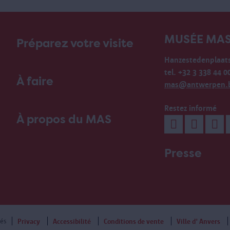
MUSÉE MA
Préparez votre visite
Hanzestedenplaats
tel. +32 3 338 44 0
À faire
mas@antwerpen.
Restez informé
À propos du MAS
Presse
vés
Privacy
Accessibilité
Conditions de vente
Ville d' Anvers