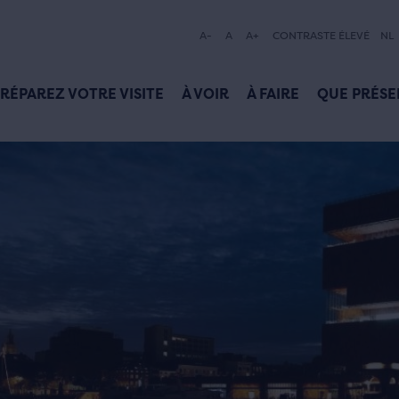
A-
A
A+
CONTRASTE ÉLEVÉ
NL
RÉPAREZ VOTRE VISITE
À VOIR
À FAIRE
QUE PRÉSE