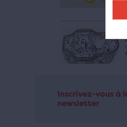
e
m
J
r
Inscrivez-vous à l
newsletter