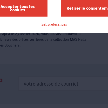
ntre autres des affiches, des photos, des trophées et des
Accepter tous les
Retirer le consente
cookies
édailles de l'événement sportif et de ses participants.
Set preferences
Verre au MAS
usqu'a le 23 février 2020, vous pouviez découvrir la
ichesse des pièces verrières de la collection MAS Halle
des Bouchers.
a