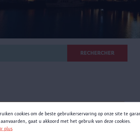
RECHERCHER
Breaking Boundaries
ruiken cookies om de beste gebruikerservaring op onze site te gar
 aanvaarden, gaat u akkoord met het gebruik van deze cookies.
Anvers, ville olympique
ir plus
Les Jeux olympiques de 1920 à Anvers étaient sans
conteste révolutionnaires. Cette mini expo présente