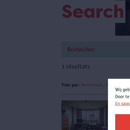
Search
1 résultats
Trier par:
Pertinence
Date
Wij geb
Door te
En savo
L