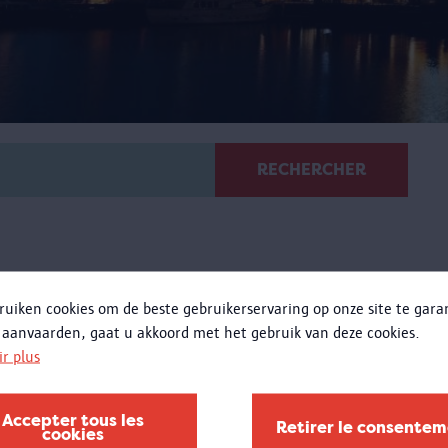
RECHERCHER
ruiken cookies om de beste gebruikerservaring op onze site te gar
 aanvaarden, gaat u akkoord met het gebruik van deze cookies.
ir plus
We call it Riverside but you
can call it L.O.
Accepter tous les
Retirer le consente
e MAS prépare l'exposition « Le Corbusier. Linkeroever -
cookies