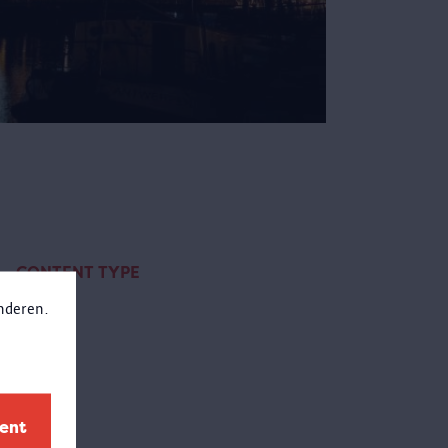
CONTENT TYPE
anderen.
page
(1)
ment