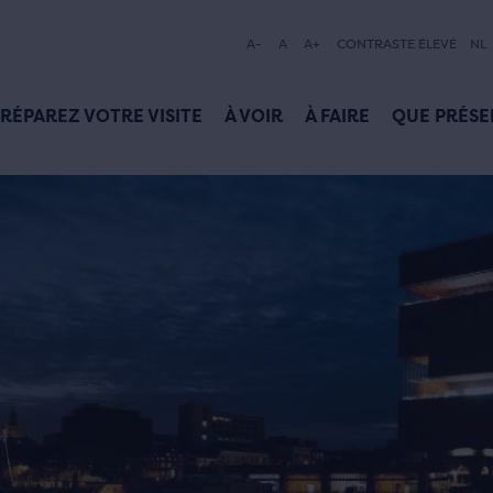
A-
A
A+
CONTRASTE ÉLEVÉ
NL
RÉPAREZ VOTRE VISITE
À VOIR
À FAIRE
QUE PRÉSE