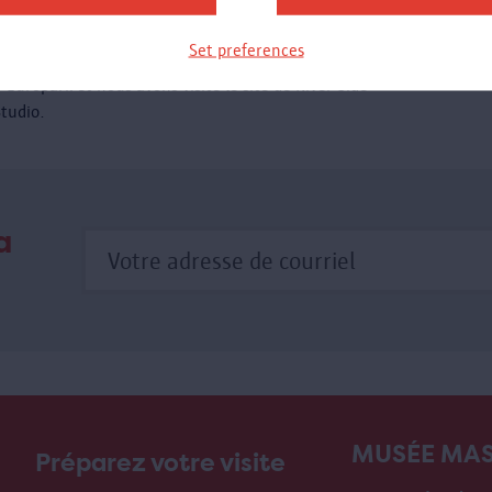
handigarh » en étroite collaboration avec les forces vives
t les associations de la Rive gauche (Linkeroever). Nous
Set preferences
avons rencontré entre autre les deux comités de riverains
'Europark et nous avons visité le site de River Side
Studio.
a
MUSÉE MA
Préparez votre visite