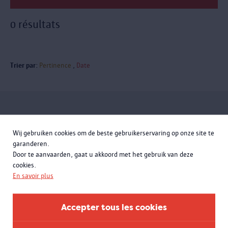
0 résultats
Trier par:
Pertinence
Date
Inscrivez-vous à la newsletter
Wij gebruiken cookies om de beste gebruikerservaring op onze site te
garanderen.
Door te aanvaarden, gaat u akkoord met het gebruik van deze
cookies.
En savoir plus
Accepter tous les cookies