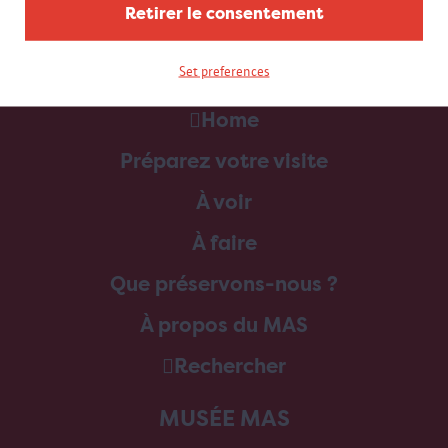
Retirer le consentement
Set preferences
Home
Préparez votre visite
À voir
À faire
Que préservons-nous ?
À propos du MAS
Rechercher
MUSÉE MAS