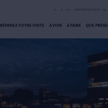
A-
A
A+
CONTRASTE ÉLEVÉ
NL
RÉPAREZ VOTRE VISITE
À VOIR
À FAIRE
QUE PRÉSE