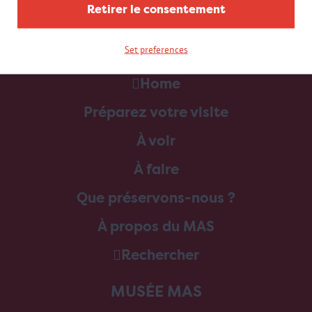
Retirer le consentement
Set preferences
Home
Préparez votre visite
À voir
À faire
Que préservons-nous ?
À propos du MAS
Rechercher
MUSÉE MAS