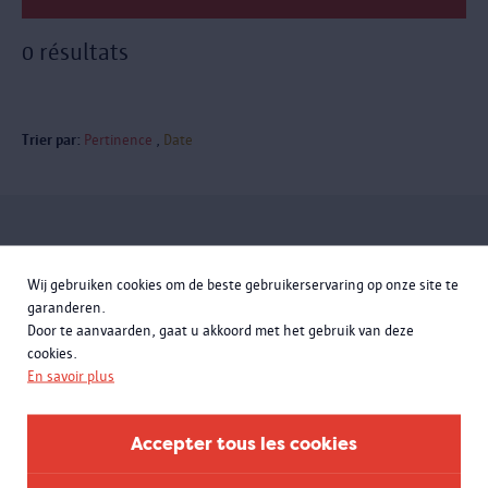
0 résultats
Trier par:
Pertinence
Date
Inscrivez-vous à la newsletter
Wij gebruiken cookies om de beste gebruikerservaring op onze site te
garanderen.
Door te aanvaarden, gaat u akkoord met het gebruik van deze
cookies.
En savoir plus
Accepter tous les cookies