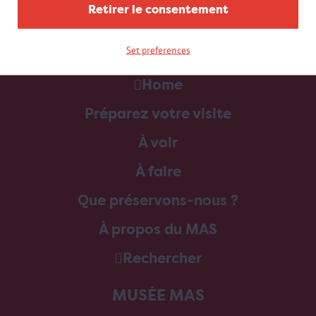
Retirer le consentement
Set preferences
Home
Préparez votre visite
À voir
À faire
Que préservons-nous ?
À propos du MAS
Rechercher
MUSÉE MAS