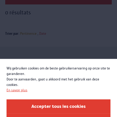
0 résultats
Trier par:
Pertinence
Date
Inscrivez-vous à la newsletter
Wij gebruiken cookies om de beste gebruikerservaring op onze site te
garanderen.
Door te aanvaarden, gaat u akkoord met het gebruik van deze
cookies.
En savoir plus
Accepter tous les cookies