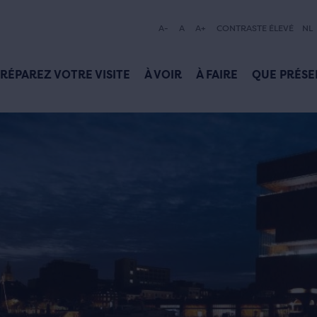
A-
A
A+
CONTRASTE ÉLEVÉ
NL
RÉPAREZ VOTRE VISITE
À VOIR
À FAIRE
QUE PRÉSE