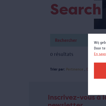
Search
Wij geb
Door te
0 résultats
En savo
Trier par:
Pertinence
Date
Inscrivez-vous à l
newsletter