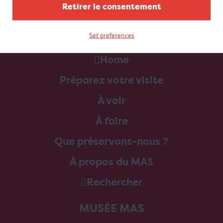
Retirer le consentement
Set preferences
Home
Préparez votre visite
À voir
À faire
Que préservons-nous ?
À propos du MAS
Rechercher
MUSÉE MAS