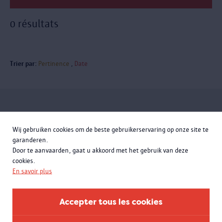
0 résultats
Trier par:
Pertinence
Date
Inscrivez-vous à la newsletter
Wij gebruiken cookies om de beste gebruikerservaring op onze site te
garanderen.
Door te aanvaarden, gaat u akkoord met het gebruik van deze
cookies.
En savoir plus
Accepter tous les cookies