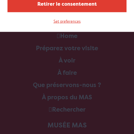
Retirer le consentement
Set preferences
Home
Préparez votre visite
À voir
À faire
Que préservons-nous ?
À propos du MAS
Rechercher
MUSÉE MAS