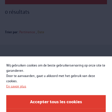
0 résultats
Trier par:
Pertinence
Date
Inscrivez-vous à la newsletter
Wij gebruiken cookies om de beste gebruikerservaring op onze site te
garanderen.
Door te aanvaarden, gaat u akkoord met het gebruik van deze
cookies.
En savoir plus
Accepter tous les cookies