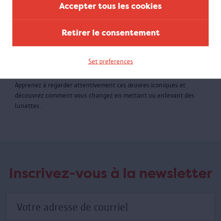
Accepter tous les cookies
Retirer le consentement
Visite guidée 'Luc Tuymans. Glasses' pour
groupes
Set preferences
Découvrez les portraits de Luc Tuymans en compagnie
d’un guide
Apprenez à regarder attentivement ces œuvres iconiques et
découvrez comment vous changez en mettant ou enlevant des
lunettes.
Inscrivez-vous à la newsletter