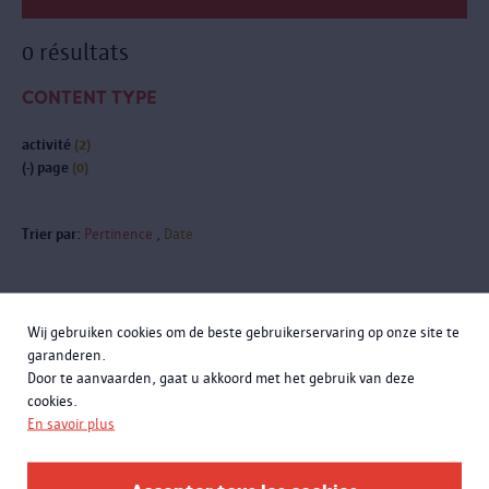
0 résultats
CONTENT TYPE
activité
(2)
(-)
page
(0)
Trier par:
Pertinence
Date
Wij gebruiken cookies om de beste gebruikerservaring op onze site te
Inscrivez-vous à la newsletter
garanderen.
Door te aanvaarden, gaat u akkoord met het gebruik van deze
cookies.
En savoir plus