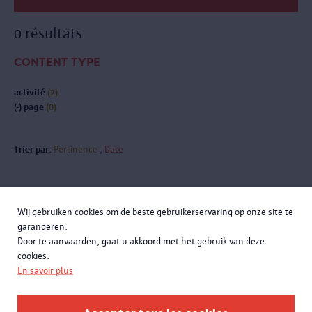
0 résultats
CONTENT TYPE
activité
(2)
(-)
page
(0)
Trier par:
Pertinence
Date
Wij gebruiken cookies om de beste gebruikerservaring op onze site te
Inscrivez-vous à la newsletter
garanderen.
Door te aanvaarden, gaat u akkoord met het gebruik van deze
cookies.
En savoir plus