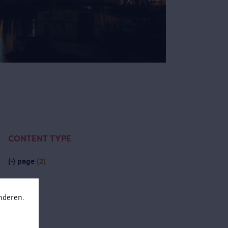
CONTENT TYPE
(-)
page
(2)
anderen.