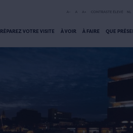
A-
A
A+
CONTRASTE ÉLEVÉ
NL
RÉPAREZ VOTRE VISITE
À VOIR
À FAIRE
QUE PRÉSE