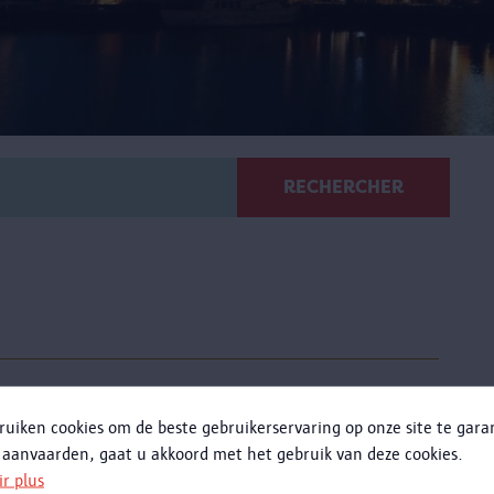
RECHERCHER
Visite guidée 'Body Art'
ruiken cookies om de beste gebruikerservaring op onze site te gar
Visite guidée de groupe de l'exposition 'Body Art'
 aanvaarden, gaat u akkoord met het gebruik van deze cookies.
es décorations corporelles à travers le temps et les
ir plus
ultures. Pourquoi l’homme altère-t-il son corps?