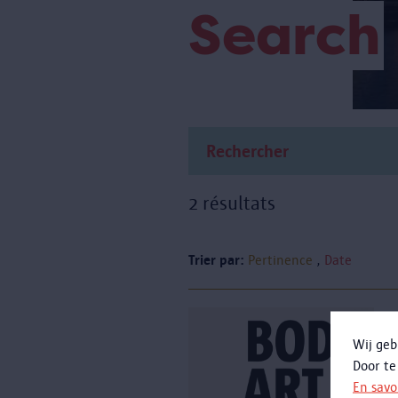
Search
2 résultats
Trier par:
Pertinence
Date
Wij geb
Door te
L
En savo
c