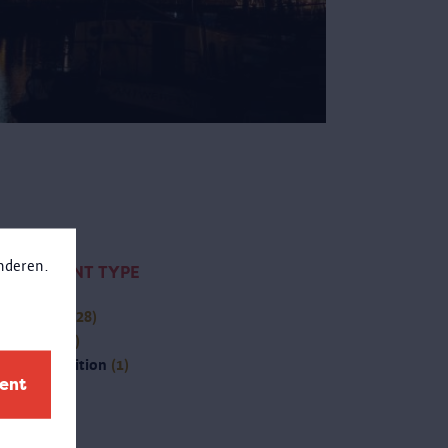
anderen.
CONTENT TYPE
activité
(28)
page
(15)
(-)
exposition
(1)
ment