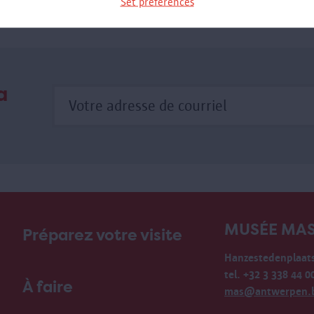
Set preferences
a
MUSÉE MA
Préparez votre visite
Hanzestedenplaats
tel. +32 3 338 44 0
À faire
mas@antwerpen.