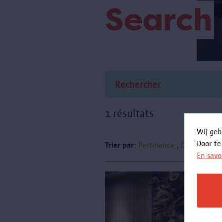
Search
1 résultats
Wij geb
Door te
Trier par:
Pertinence
Date
En savo