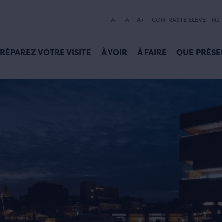
A-
A
A+
CONTRASTE ÉLEVÉ
NL
RÉPAREZ VOTRE VISITE
À VOIR
À FAIRE
QUE PRÉSE