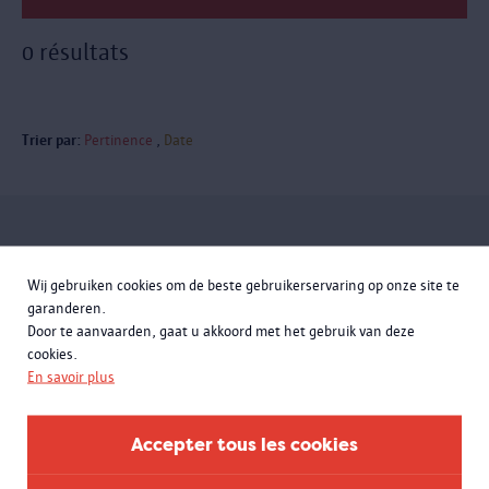
0 résultats
Trier par:
Pertinence
Date
Inscrivez-vous à la newsletter
Wij gebruiken cookies om de beste gebruikerservaring op onze site te
garanderen.
Door te aanvaarden, gaat u akkoord met het gebruik van deze
cookies.
En savoir plus
Accepter tous les cookies