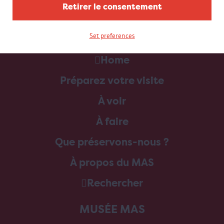
Retirer le consentement
Set preferences
Home
Préparez votre visite
À voir
À faire
Que préservons-nous ?
À propos du MAS
Rechercher
MUSÉE MAS